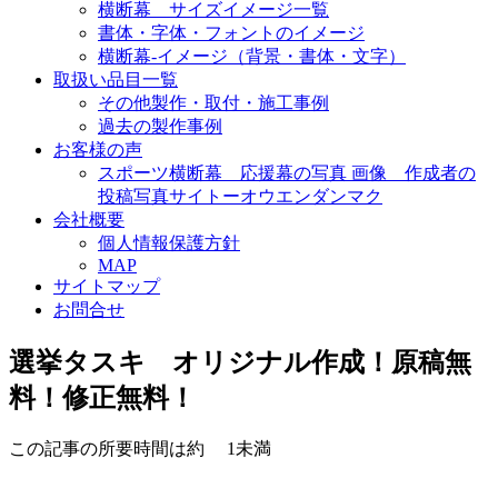
横断幕 サイズイメージ一覧
書体・字体・フォントのイメージ
横断幕-イメージ（背景・書体・文字）
取扱い品目一覧
その他製作・取付・施工事例
過去の製作事例
お客様の声
スポーツ横断幕 応援幕の写真 画像 作成者の
投稿写真サイトーオウエンダンマク
会社概要
個人情報保護方針
MAP
サイトマップ
お問合せ
選挙タスキ オリジナル作成！原稿無
料！修正無料！
この記事の所要時間は約
1未満