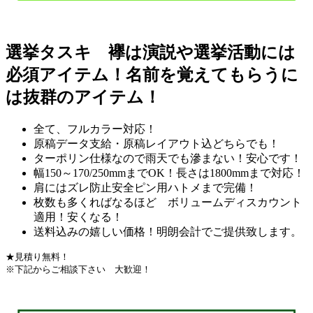
選挙タスキ 襷は演説や選挙活動には
必須アイテム！名前を覚えてもらうに
は抜群のアイテム！
全て、フルカラー対応！
原稿データ支給・原稿レイアウト込どちらでも！
ターポリン仕様なので雨天でも滲まない！安心です！
幅150～170/250mmまでOK！長さは1800mmまで対応！
肩にはズレ防止安全ピン用ハトメまで完備！
枚数も多くればなるほど ボリュームディスカウント
適用！安くなる！
送料込みの嬉しい価格！明朗会計でご提供致します。
★見積り無料！
※下記からご相談下さい 大歓迎！