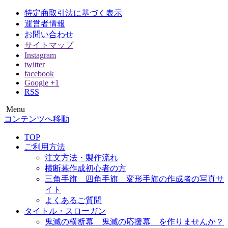
特定商取引法に基づく表示
運営者情報
お問い合わせ
サイトマップ
Instagram
twitter
facebook
Google +1
RSS
Menu
オウエンダンマク
横断幕 応援幕は格安価格でも品質にこだわり尽くしまし
コンテンツへ移動
た！
TOP
ご利用方法
注文方法・製作流れ
横断幕作成初心者の方
三角手旗 四角手旗 変形手旗の作成者の写真サ
イト
よくあるご質問
タイトル・スローガン
鬼滅の横断幕 鬼滅の応援幕 を作りませんか？