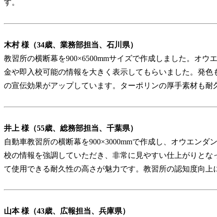
す。
木村 様（34歳、業務部担当、石川県）
教習所の横断幕を900×6500mmサイズで作成しました。オ
金や即入校可能の情報を大きく表示してもらいました。発色
の宣伝効果がアップしています。ターポリンの厚手素材も耐
井上 様（55歳、総務部担当、千葉県）
自動車教習所の横断幕を900×3000mmで作成し、オウエン
校の情報を強調していただき、非常に見やすい仕上がりとな
て使用できる耐久性の高さが魅力です。教習所の認知度向上
山本 様（43歳、広報担当、兵庫県）