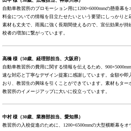
田中 様（38歳、広報担当、神奈川県）
自動車教習所のプロモーション用に1200×6000mmの懸垂
料金についての情報を目立たせたいという要望にしっかりと
素材も丈夫で、雨風に強く長期間使えるので、宣伝効果が持
校者の増加に繋がっています。
高橋 様（50歳、経理部担当、大阪府）
自動車教習所の費用に関する情報を伝えるため、900×5000
速な対応と丁寧なデザイン提案に感謝しています。金額や即
おり、教習生の興味を引くことができています。素材もター
教習所のイメージアップに大いに役立っています。
中村 様（30歳、業務部担当、愛知県）
教習所の入校促進のために、1200×6500mmの大型横断幕