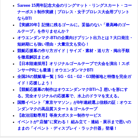
Sareee 15周年記念大会のリングマット・リングスカート・コー
ナーポスト制作実績｜プロレス・女子プロレス大会用プリント
ならBTI
【実績20年】記憶に残るゴールに。妥協のない「最高峰のゴー
ルテープ」を作りませんか？
オウエンダンマク-BTIの企業向けプリント出力とは？大口発注・
短納期にも強い理由・大量注文も安心！
競艇応援幕の作り方ガイド｜サイズ・素材・送り方・掲出手順
を徹底解説まとめ
【日本陸連採用】オリジナルゴールテープで大会を演出！スポ
ンサーPRにも最適｜オウエンダンマクBTI
全国24の競艇場一覧｜SG・G1・G2・G3開催地と特徴を完全ガ
イド！応援しよう！
【競艇応援幕の制作はオウエンダンマクBTIへ】想いを形にす
る。完全オリジナルの応援幕で、水上のドラマを支える。
国際イベント「東京ヤマソン」が8年連続選ぶ信頼の証：オウエ
ンダンマクの高品質スタート＆ゴールテープ
【政治活動専用】等身大ポスター制作サービス
イベントが“店舗”に変わる！ 組み立て・連結・展示まで思いの
ままの「イベント・ディスプレイ・ラック什器」登場！