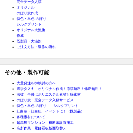
完全データ入稿
オリジナル
のぼり旗作成
特色・単色-のぼり
シルクプリント
オリジナル大漁旗
作成
既製品・大漁旗
ご注文方法・製作の流れ
その他・製作可能
大量発注を御検討の方へ
選挙タスキ オリジナル作成！原稿無料！修正無料！
法被 半纏はポリエステル素材と綿素材
のぼり旗・完全データ入稿サービス
特色・単色-のぼり シルクプリント
紅白幕・紅白紐 イベントに！（既製品）
各種素材について
超高層マンション 横断幕設置施工
高所作業 電飾看板板面取替え