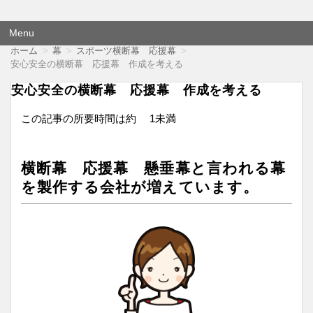
横断幕 応援幕は格安価格でも品質にこだわり尽くしました！
オウエンダンマク
Menu
コ
ホーム
幕
スポーツ横断幕 応援幕
ン
安心安全の横断幕 応援幕 作成を考える
テ
ン
安心安全の横断幕 応援幕 作成を考える
ツ
へ
この記事の所要時間は約
1未満
移
動
横断幕 応援幕 懸垂幕と言われる幕
を製作する会社が増えています。