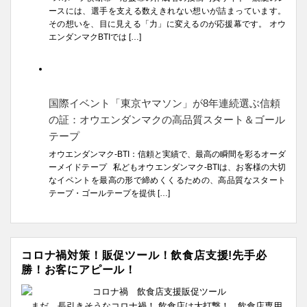
ースには、選手を支える数えきれない想いが詰まっています。
その想いを、目に見える「力」に変えるのが応援幕です。 オウ
エンダンマクBTIでは […]
国際イベント「東京ヤマソン」が8年連続選ぶ信頼
の証：オウエンダンマクの高品質スタート＆ゴール
テープ
オウエンダンマク-BTI：信頼と実績で、最高の瞬間を彩るオーダ
ーメイドテープ 私どもオウエンダンマク-BTIは、お客様の大切
なイベントを最高の形で締めくくるための、高品質なスタート
テープ・ゴールテープを提供 […]
コロナ禍対策！販促ツール！飲食店支援!先手必
勝！お客にアピール！
まだ、長引きそうなコロナ禍！ 飲食店は大打撃！ 飲食店専用