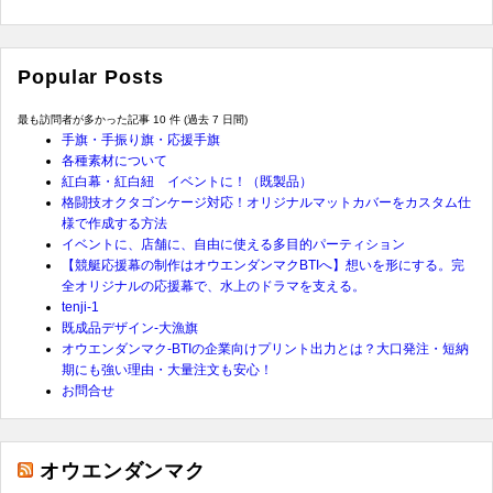
Popular Posts
最も訪問者が多かった記事 10 件 (過去 7 日間)
手旗・手振り旗・応援手旗
各種素材について
紅白幕・紅白紐 イベントに！（既製品）
格闘技オクタゴンケージ対応！オリジナルマットカバーをカスタム仕
様で作成する方法
イベントに、店舗に、自由に使える多目的パーティション
【競艇応援幕の制作はオウエンダンマクBTIへ】想いを形にする。完
全オリジナルの応援幕で、水上のドラマを支える。
tenji-1
既成品デザイン-大漁旗
オウエンダンマク-BTIの企業向けプリント出力とは？大口発注・短納
期にも強い理由・大量注文も安心！
お問合せ
オウエンダンマク