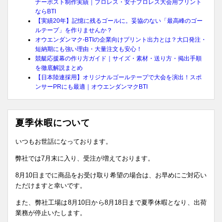
ナーポスト制作実績｜プロレス・女子プロレス大会用プリント
ならBTI
【実績20年】記憶に残るゴールに。妥協のない「最高峰のゴー
ルテープ」を作りませんか？
オウエンダンマク-BTIの企業向けプリント出力とは？大口発注・
短納期にも強い理由・大量注文も安心！
競艇応援幕の作り方ガイド｜サイズ・素材・送り方・掲出手順
を徹底解説まとめ
【日本陸連採用】オリジナルゴールテープで大会を演出！スポ
ンサーPRにも最適｜オウエンダンマクBTI
夏季休暇について
いつもお世話になっております。
弊社では7月末に入り、受注が増えております。
8月10日までに商品をお受け取り希望の場合は、お早めにご対応い
ただけますと幸いです。
また、弊社工場は8月10日から8月18日まで夏季休暇となり、出荷
業務が停止いたします。