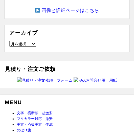
画像と詳細ページはこちら
アーカイブ
ア
ー
カ
イ
見積り・注文ご依頼
ブ
MENU
文字 横断幕 超激安
フルカラー対応 激安
手旗・応援手旗 作成
のぼり旗