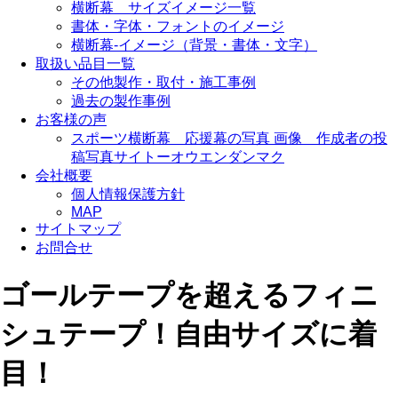
横断幕 サイズイメージ一覧
書体・字体・フォントのイメージ
横断幕-イメージ（背景・書体・文字）
取扱い品目一覧
その他製作・取付・施工事例
過去の製作事例
お客様の声
スポーツ横断幕 応援幕の写真 画像 作成者の投
稿写真サイトーオウエンダンマク
会社概要
個人情報保護方針
MAP
サイトマップ
お問合せ
ゴールテープを超えるフィニ
シュテープ！自由サイズに着
目！