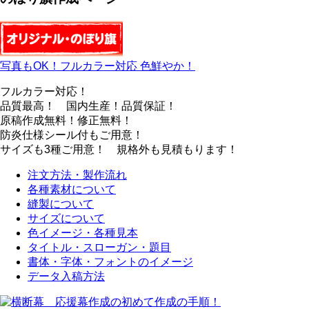
写真もOK！フルカラー対応 色鮮やか！
フルカラー対応！
品質最高！ 国内生産！品質保証！
原稿作成無料！修正無料！
防炎仕様シール付もご用意！
サイズも3種ご用意！ 規格外も見積もります！
注文方法・製作流れ
各種素材について
縫製について
サイズについて
色イメージ・各種見本
タイトル・スローガン・題目
書体・字体・フォントのイメージ
データ入稿方法