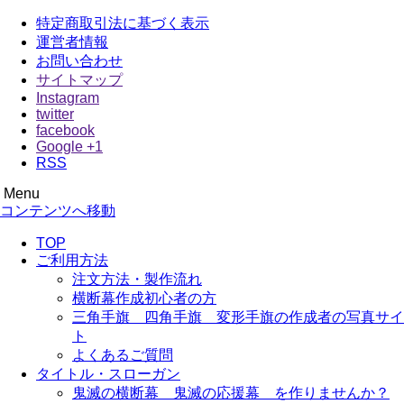
特定商取引法に基づく表示
運営者情報
お問い合わせ
サイトマップ
Instagram
twitter
facebook
Google +1
RSS
Menu
オウエンダンマク
横断幕 応援幕は格安価格でも品質にこだわり尽くしました！
コンテンツへ移動
TOP
ご利用方法
注文方法・製作流れ
横断幕作成初心者の方
三角手旗 四角手旗 変形手旗の作成者の写真サイ
ト
よくあるご質問
タイトル・スローガン
鬼滅の横断幕 鬼滅の応援幕 を作りませんか？