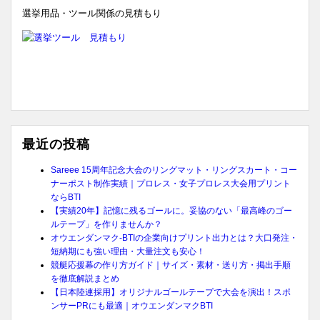
選挙用品・ツール関係の見積もり
最近の投稿
Sareee 15周年記念大会のリングマット・リングスカート・コー
ナーポスト制作実績｜プロレス・女子プロレス大会用プリント
ならBTI
【実績20年】記憶に残るゴールに。妥協のない「最高峰のゴー
ルテープ」を作りませんか？
オウエンダンマク-BTIの企業向けプリント出力とは？大口発注・
短納期にも強い理由・大量注文も安心！
競艇応援幕の作り方ガイド｜サイズ・素材・送り方・掲出手順
を徹底解説まとめ
【日本陸連採用】オリジナルゴールテープで大会を演出！スポ
ンサーPRにも最適｜オウエンダンマクBTI