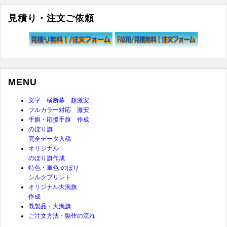
イ
見積り・注文ご依頼
ブ
MENU
文字 横断幕 超激安
フルカラー対応 激安
手旗・応援手旗 作成
のぼり旗
完全データ入稿
オリジナル
のぼり旗作成
特色・単色-のぼり
シルクプリント
オリジナル大漁旗
作成
既製品・大漁旗
ご注文方法・製作の流れ