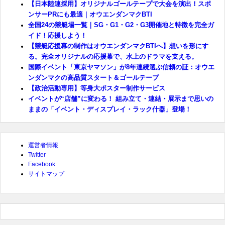
【日本陸連採用】オリジナルゴールテープで大会を演出！スポ
ンサーPRにも最適｜オウエンダンマクBTI
全国24の競艇場一覧｜SG・G1・G2・G3開催地と特徴を完全ガ
イド！応援しよう！
【競艇応援幕の制作はオウエンダンマクBTIへ】想いを形にす
る。完全オリジナルの応援幕で、水上のドラマを支える。
国際イベント「東京ヤマソン」が8年連続選ぶ信頼の証：オウエ
ンダンマクの高品質スタート＆ゴールテープ
【政治活動専用】等身大ポスター制作サービス
イベントが“店舗”に変わる！ 組み立て・連結・展示まで思いの
ままの「イベント・ディスプレイ・ラック什器」登場！
運営者情報
Twitter
Facebook
サイトマップ