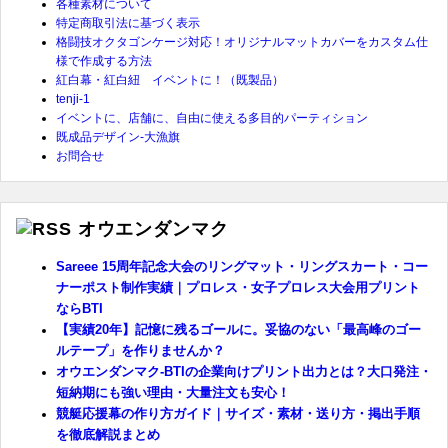
各種素材について
特定商取引法に基づく表示
格闘技オクタゴンケージ対応！オリジナルマットカバーをカスタム仕
様で作成する方法
紅白幕・紅白紐 イベントに！（既製品）
tenji-1
イベントに、店舗に、自由に使える多目的パーティション
既成品デザイン-大漁旗
お問合せ
オウエンダンマク
Sareee 15周年記念大会のリングマット・リングスカート・コー
ナーポスト制作実績｜プロレス・女子プロレス大会用プリント
ならBTI
【実績20年】記憶に残るゴールに。妥協のない「最高峰のゴー
ルテープ」を作りませんか？
オウエンダンマク-BTIの企業向けプリント出力とは？大口発注・
短納期にも強い理由・大量注文も安心！
競艇応援幕の作り方ガイド｜サイズ・素材・送り方・掲出手順
を徹底解説まとめ