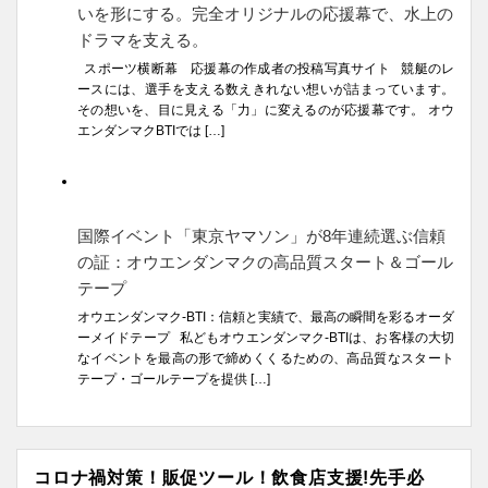
いを形にする。完全オリジナルの応援幕で、水上の
ドラマを支える。
スポーツ横断幕 応援幕の作成者の投稿写真サイト 競艇のレ
ースには、選手を支える数えきれない想いが詰まっています。
その想いを、目に見える「力」に変えるのが応援幕です。 オウ
エンダンマクBTIでは […]
国際イベント「東京ヤマソン」が8年連続選ぶ信頼
の証：オウエンダンマクの高品質スタート＆ゴール
テープ
オウエンダンマク-BTI：信頼と実績で、最高の瞬間を彩るオーダ
ーメイドテープ 私どもオウエンダンマク-BTIは、お客様の大切
なイベントを最高の形で締めくくるための、高品質なスタート
テープ・ゴールテープを提供 […]
コロナ禍対策！販促ツール！飲食店支援!先手必