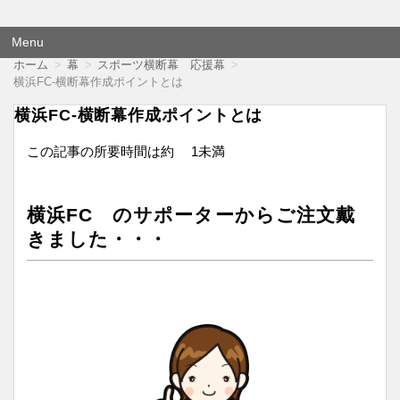
横断幕 応援幕は格安価格でも品質にこだわり尽くしました！
オウエンダンマク
Menu
コ
ホーム
幕
スポーツ横断幕 応援幕
ン
横浜FC-横断幕作成ポイントとは
テ
ン
横浜FC-横断幕作成ポイントとは
ツ
へ
この記事の所要時間は約
1未満
移
動
横浜FC のサポーターからご注文戴
きました・・・