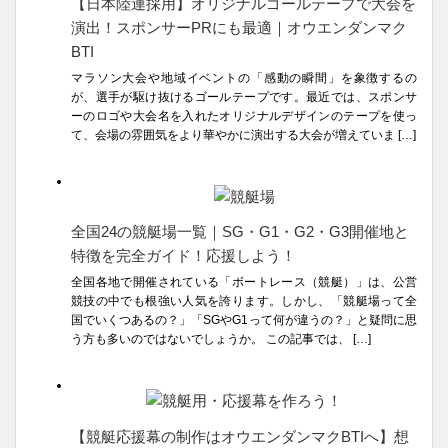
【日本陸連採用】オリジナルゴールテープで大会を
演出！スポンサーPRにも最適｜オウエンダンマク
BTI
マラソン大会や地域イベントの「感動の瞬間」を象徴するの
が、選手が駆け抜けるゴールテープです。最近では、スポンサ
ーのロゴや大会名を入れたオリジナルデザインのテープを使っ
て、会場の雰囲気をより華やかに演出する大会が増えていま […]
全国24の競艇場一覧｜SG・G1・G2・G3開催地と
特徴を完全ガイド！応援しよう！
全国各地で開催されている「ボートレース（競艇）」は、公営
競技の中でも根強い人気を誇ります。しかし、「競艇場って全
国でいくつあるの？」「SGやG1って何が違うの？」と疑問に思
う方も多いのではないでしょうか。 この記事では、 […]
【競艇応援幕の制作はオウエンダンマクBTIへ】想