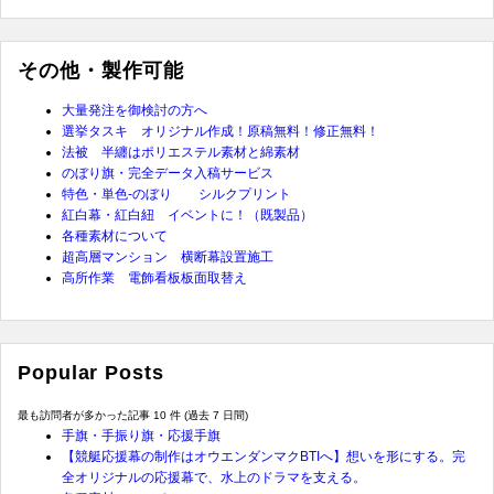
その他・製作可能
大量発注を御検討の方へ
選挙タスキ オリジナル作成！原稿無料！修正無料！
法被 半纏はポリエステル素材と綿素材
のぼり旗・完全データ入稿サービス
特色・単色-のぼり シルクプリント
紅白幕・紅白紐 イベントに！（既製品）
各種素材について
超高層マンション 横断幕設置施工
高所作業 電飾看板板面取替え
Popular Posts
最も訪問者が多かった記事 10 件 (過去 7 日間)
手旗・手振り旗・応援手旗
【競艇応援幕の制作はオウエンダンマクBTIへ】想いを形にする。完
全オリジナルの応援幕で、水上のドラマを支える。