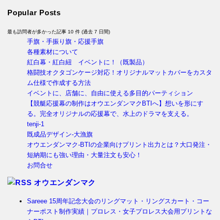
Popular Posts
最も訪問者が多かった記事 10 件 (過去 7 日間)
手旗・手振り旗・応援手旗
各種素材について
紅白幕・紅白紐 イベントに！（既製品）
格闘技オクタゴンケージ対応！オリジナルマットカバーをカスタ
ム仕様で作成する方法
イベントに、店舗に、自由に使える多目的パーティション
【競艇応援幕の制作はオウエンダンマクBTIへ】想いを形にす
る。完全オリジナルの応援幕で、水上のドラマを支える。
tenji-1
既成品デザイン-大漁旗
オウエンダンマク-BTIの企業向けプリント出力とは？大口発注・
短納期にも強い理由・大量注文も安心！
お問合せ
オウエンダンマク
Sareee 15周年記念大会のリングマット・リングスカート・コー
ナーポスト制作実績｜プロレス・女子プロレス大会用プリントな