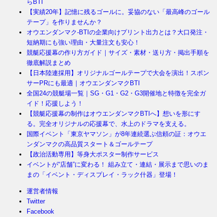
らBTI
【実績20年】記憶に残るゴールに。妥協のない「最高峰のゴール
テープ」を作りませんか？
オウエンダンマク-BTIの企業向けプリント出力とは？大口発注・
短納期にも強い理由・大量注文も安心！
競艇応援幕の作り方ガイド｜サイズ・素材・送り方・掲出手順を
徹底解説まとめ
【日本陸連採用】オリジナルゴールテープで大会を演出！スポン
サーPRにも最適｜オウエンダンマクBTI
全国24の競艇場一覧｜SG・G1・G2・G3開催地と特徴を完全ガ
イド！応援しよう！
【競艇応援幕の制作はオウエンダンマクBTIへ】想いを形にす
る。完全オリジナルの応援幕で、水上のドラマを支える。
国際イベント「東京ヤマソン」が8年連続選ぶ信頼の証：オウエ
ンダンマクの高品質スタート＆ゴールテープ
【政治活動専用】等身大ポスター制作サービス
イベントが“店舗”に変わる！ 組み立て・連結・展示まで思いのま
まの「イベント・ディスプレイ・ラック什器」登場！
運営者情報
Twitter
Facebook