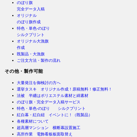
のぼり旗
完全データ入稿
オリジナル
のぼり旗作成
特色・単色-のぼり
シルクプリント
オリジナル大漁旗
作成
既製品・大漁旗
ご注文方法・製作の流れ
その他・製作可能
大量発注を御検討の方へ
選挙タスキ オリジナル作成！原稿無料！修正無料！
法被 半纏はポリエステル素材と綿素材
のぼり旗・完全データ入稿サービス
特色・単色-のぼり シルクプリント
紅白幕・紅白紐 イベントに！（既製品）
各種素材について
超高層マンション 横断幕設置施工
高所作業 電飾看板板面取替え