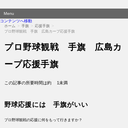
横断幕 応援幕は格安価格でも品質にこだわり尽くしました！
オウエンダンマク
Menu
コンテンツへ移動
ホーム
手旗
応援手旗
プロ野球観戦 手旗 広島カープ応援手旗
プロ野球観戦 手旗 広島カ
ープ応援手旗
この記事の所要時間は約
1未満
野球応援には 手旗がいい
プロ野球観戦の応援に何をもって行きますか？