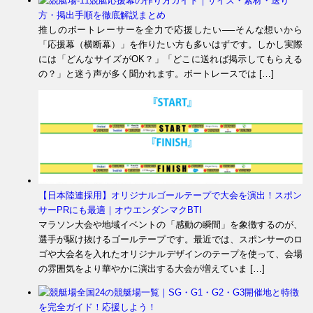
競艇応援幕の作り方ガイド｜サイズ・素材・送り
方・掲出手順を徹底解説まとめ
推しのボートレーサーを全力で応援したい──そんな想いから
「応援幕（横断幕）」を作りたい方も多いはずです。しかし実際
には「どんなサイズがOK？」「どこに送れば掲示してもらえる
の？」と迷う声が多く聞かれます。ボートレースでは […]
【日本陸連採用】オリジナルゴールテープで大会を演出！スポン
サーPRにも最適｜オウエンダンマクBTI
マラソン大会や地域イベントの「感動の瞬間」を象徴するのが、
選手が駆け抜けるゴールテープです。最近では、スポンサーのロ
ゴや大会名を入れたオリジナルデザインのテープを使って、会場
の雰囲気をより華やかに演出する大会が増えていま […]
全国24の競艇場一覧｜SG・G1・G2・G3開催地と特徴
を完全ガイド！応援しよう！