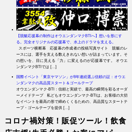
【競艇応援幕の制作はオウエンダンマクBTIへ】想いを形にす
る。完全オリジナルの応援幕で、水上のドラマを支える。
スポーツ横断幕 応援幕の作成者の投稿写真サイト 競艇のレ
ースには、選手を支える数えきれない想いが詰まっています。そ
の想いを、目に見える「力」に変えるのが応援幕です。 オウエ
ンダンマクBTIでは […]
国際イベント「東京ヤマソン」が8年連続選ぶ信頼の証：オウエ
ンダンマクの高品質スタート＆ゴールテープ
オウエンダンマク-BTI：信頼と実績で、最高の瞬間を彩るオーダ
ーメイドテープ 私どもオウエンダンマク-BTIは、お客様の大切
なイベントを最高の形で締めくくるための、高品質なスタートテ
ープ・ゴールテープを提供 […]
コロナ禍対策！販促ツール！飲食