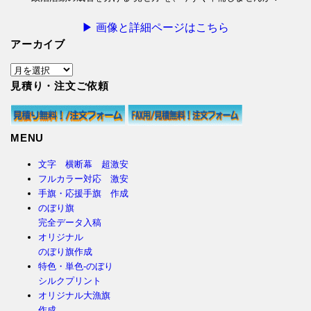
▶ 画像と詳細ページはこちら
アーカイブ
ア
ー
見積り・注文ご依頼
カ
イ
ブ
MENU
文字 横断幕 超激安
フルカラー対応 激安
手旗・応援手旗 作成
のぼり旗
完全データ入稿
オリジナル
のぼり旗作成
特色・単色-のぼり
シルクプリント
オリジナル大漁旗
作成