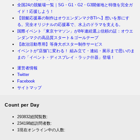
全国24の競艇場一覧｜SG・G1・G2・G3開催地と特徴を完全ガ
イド！応援しよう！
【競艇応援幕の制作はオウエンダンマクBTIへ】想いを形にす
る。完全オリジナルの応援幕で、水上のドラマを支える。
国際イベント「東京ヤマソン」が8年連続選ぶ信頼の証：オウエ
ンダンマクの高品質スタート＆ゴールテープ
【政治活動専用】等身大ポスター制作サービス
イベントが“店舗”に変わる！ 組み立て・連結・展示まで思いのま
まの「イベント・ディスプレイ・ラック什器」登場！
運営者情報
Twitter
Facebook
サイトマップ
Count per Day
293832
総閲覧数:
234198
総訪問者数:
1
現在オンライン中の人数: