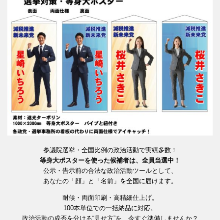
参議院選挙・全国比例の政治活動で実績多数！
等身大ポスターを使った候補者は、全員当選中！
公示・告示前の合法な政治活動ツールとして、
あなたの「顔」と「名前」を全国に届けます。
耐候・両面印刷・高精細仕上げ。
100本単位での一括納品に対応。
政治活動の成否を分ける“見せ方”を、今すぐ準備しませんか？