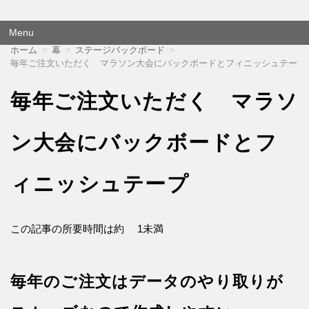
横断幕 応援幕は格安価格でも品質にこだわり尽くしました！
オウエンダンマク
Menu
コ
ホーム
幕
ステージバックボード
ン
毎年ご注文いただく マラソン大会にバックボードとフィニッシュテープ
テ
ン
毎年ご注文いただく マラソ
ツ
へ
移
動
ン大会にバックボードとフ
ィニッシュテープ
この記事の所要時間は約
1未満
毎年のご注文はデータのやり取りが