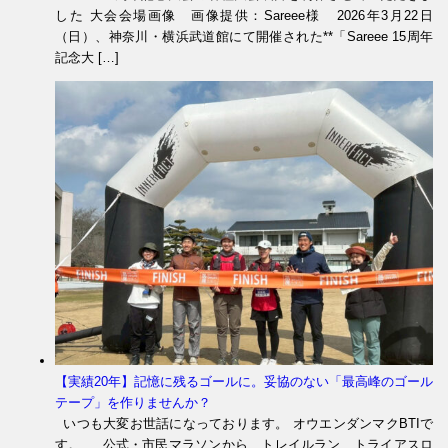
した 大会会場画像 画像提供：Sareee様 2026年3月22日
（日）、神奈川・横浜武道館にて開催された**「Sareee 15周年
記念大 […]
【実績20年】記憶に残るゴールに。妥協のない「最高峰のゴール
テープ」を作りませんか？
いつも大変お世話になっております。 オウエンダンマクBTIで
す。 公式・市民マラソンから、トレイルラン、トライアスロ