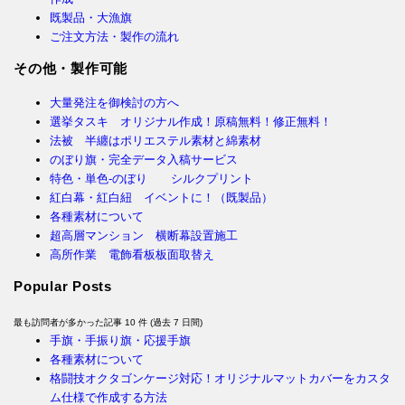
既製品・大漁旗
ご注文方法・製作の流れ
その他・製作可能
大量発注を御検討の方へ
選挙タスキ オリジナル作成！原稿無料！修正無料！
法被 半纏はポリエステル素材と綿素材
のぼり旗・完全データ入稿サービス
特色・単色-のぼり シルクプリント
紅白幕・紅白紐 イベントに！（既製品）
各種素材について
超高層マンション 横断幕設置施工
高所作業 電飾看板板面取替え
Popular Posts
最も訪問者が多かった記事 10 件 (過去 7 日間)
手旗・手振り旗・応援手旗
各種素材について
格闘技オクタゴンケージ対応！オリジナルマットカバーをカスタ
ム仕様で作成する方法