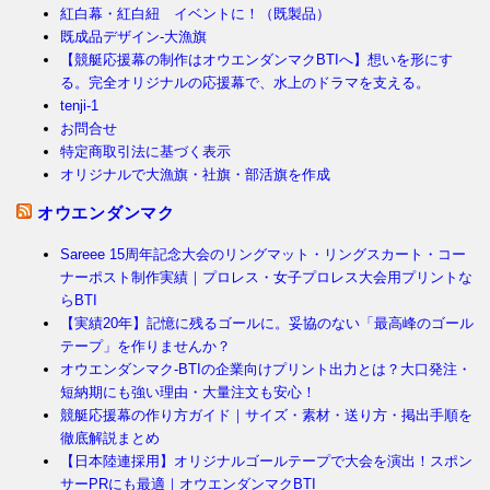
紅白幕・紅白紐 イベントに！（既製品）
既成品デザイン-大漁旗
【競艇応援幕の制作はオウエンダンマクBTIへ】想いを形にす
る。完全オリジナルの応援幕で、水上のドラマを支える。
tenji-1
お問合せ
特定商取引法に基づく表示
オリジナルで大漁旗・社旗・部活旗を作成
オウエンダンマク
Sareee 15周年記念大会のリングマット・リングスカート・コー
ナーポスト制作実績｜プロレス・女子プロレス大会用プリントな
らBTI
【実績20年】記憶に残るゴールに。妥協のない「最高峰のゴール
テープ」を作りませんか？
オウエンダンマク-BTIの企業向けプリント出力とは？大口発注・
短納期にも強い理由・大量注文も安心！
競艇応援幕の作り方ガイド｜サイズ・素材・送り方・掲出手順を
徹底解説まとめ
【日本陸連採用】オリジナルゴールテープで大会を演出！スポン
サーPRにも最適｜オウエンダンマクBTI