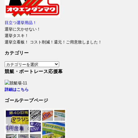
目立つ選挙用品！
選挙に欠かせない！
選挙タスキ！
選挙立看板！ コスト削減！還元！ご用意致しました！
カテゴリー
カ
テ
競艇・ボートレース応援幕
ゴ
リ
詳細はこちら
ー
ゴールテープページ