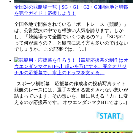
全国24の競艇場一覧｜SG・G1・G2・G3開催地と特徴
を完全ガイド！応援しよう！
全国各地で開催されている「ボートレース（競艇）」
は、公営競技の中でも根強い人気を誇ります。しか
し、「競艇場って全国でいくつあるの？」「SGやG1
って何が違うの？」と疑問に思う方も多いのではない
でしょうか。 この記事では、 […]
【競艇応援幕の制作はオ
ウエンダンマクBTIへ】想いを形にする。完全オリジ
ナルの応援幕で、水上のドラマを支える。
スポーツ横断幕 応援幕の作成者の投稿写真サイト
競艇のレースには、選手を支える数えきれない想いが
詰まっています。その想いを、目に見える「力」に変
えるのが応援幕です。 オウエンダンマクBTIでは […]