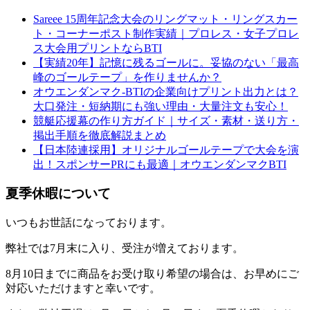
Sareee 15周年記念大会のリングマット・リングスカー
ト・コーナーポスト制作実績｜プロレス・女子プロレ
ス大会用プリントならBTI
【実績20年】記憶に残るゴールに。妥協のない「最高
峰のゴールテープ」を作りませんか？
オウエンダンマク-BTIの企業向けプリント出力とは？
大口発注・短納期にも強い理由・大量注文も安心！
競艇応援幕の作り方ガイド｜サイズ・素材・送り方・
掲出手順を徹底解説まとめ
【日本陸連採用】オリジナルゴールテープで大会を演
出！スポンサーPRにも最適｜オウエンダンマクBTI
夏季休暇について
いつもお世話になっております。
弊社では7月末に入り、受注が増えております。
8月10日までに商品をお受け取り希望の場合は、お早めにご
対応いただけますと幸いです。