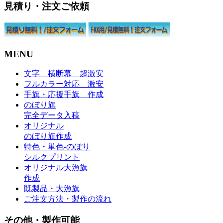
見積り・注文ご依頼
MENU
文字 横断幕 超激安
フルカラー対応 激安
手旗・応援手旗 作成
のぼり旗
完全データ入稿
オリジナル
のぼり旗作成
特色・単色-のぼり
シルクプリント
オリジナル大漁旗
作成
既製品・大漁旗
ご注文方法・製作の流れ
その他・製作可能