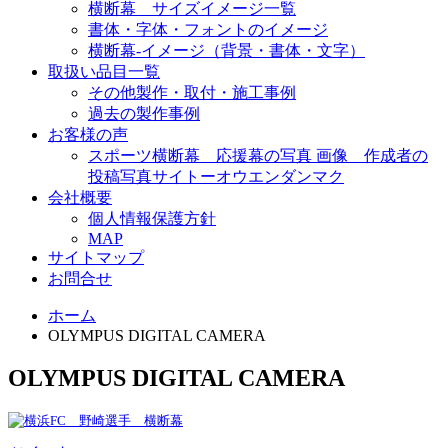
横断幕 サイズイメージ一覧
書体・字体・フォントのイメージ
横断幕-イメージ（背景・書体・文字）
取扱い品目一覧
その他製作・取付・施工事例
過去の製作事例
お客様の声
スポーツ横断幕 応援幕の写真 画像 作成者の
投稿写真サイトーオウエンダンマク
会社概要
個人情報保護方針
MAP
サイトマップ
お問合せ
ホーム
OLYMPUS DIGITAL CAMERA
OLYMPUS DIGITAL CAMERA