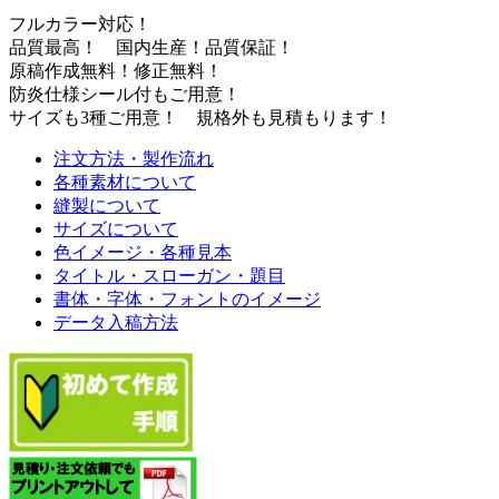
フルカラー対応！
品質最高！ 国内生産！品質保証！
原稿作成無料！修正無料！
防炎仕様シール付もご用意！
サイズも3種ご用意！ 規格外も見積もります！
注文方法・製作流れ
各種素材について
縫製について
サイズについて
色イメージ・各種見本
タイトル・スローガン・題目
書体・字体・フォントのイメージ
データ入稿方法