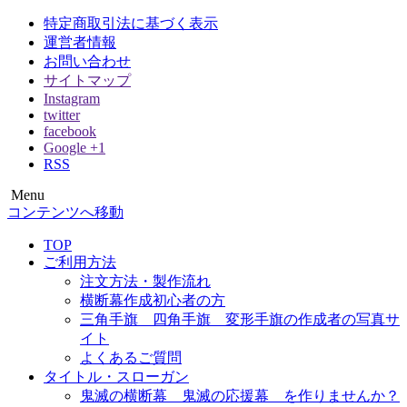
特定商取引法に基づく表示
運営者情報
お問い合わせ
サイトマップ
Instagram
twitter
facebook
Google +1
RSS
Menu
オウエンダンマク
横断幕 応援幕は格安価格でも品質にこだわり尽くしまし
コンテンツへ移動
た！
TOP
ご利用方法
注文方法・製作流れ
横断幕作成初心者の方
三角手旗 四角手旗 変形手旗の作成者の写真サ
イト
よくあるご質問
タイトル・スローガン
鬼滅の横断幕 鬼滅の応援幕 を作りませんか？