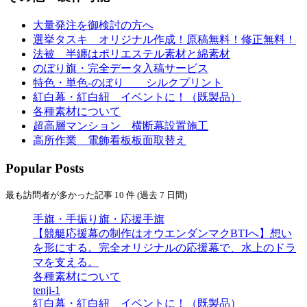
大量発注を御検討の方へ
選挙タスキ オリジナル作成！原稿無料！修正無料！
法被 半纏はポリエステル素材と綿素材
のぼり旗・完全データ入稿サービス
特色・単色-のぼり シルクプリント
紅白幕・紅白紐 イベントに！（既製品）
各種素材について
超高層マンション 横断幕設置施工
高所作業 電飾看板板面取替え
Popular Posts
最も訪問者が多かった記事 10 件 (過去 7 日間)
手旗・手振り旗・応援手旗
【競艇応援幕の制作はオウエンダンマクBTIへ】想い
を形にする。完全オリジナルの応援幕で、水上のドラ
マを支える。
各種素材について
tenji-1
紅白幕・紅白紐 イベントに！（既製品）