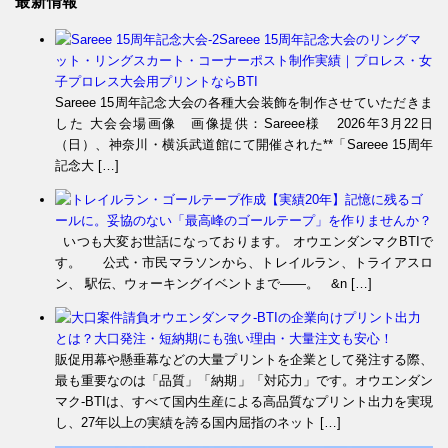
最新情報
Sareee 15周年記念大会のリングマ
ット・リングスカート・コーナーポスト制作実績｜プロレス・女
子プロレス大会用プリントならBTI
Sareee 15周年記念大会の各種大会装飾を制作させていただきま
した 大会会場画像 画像提供：Sareee様 2026年3月22日
（日）、神奈川・横浜武道館にて開催された**「Sareee 15周年
記念大 […]
【実績20年】記憶に残るゴ
ールに。妥協のない「最高峰のゴールテープ」を作りませんか？
いつも大変お世話になっております。 オウエンダンマクBTIで
す。 公式・市民マラソンから、トレイルラン、トライアスロ
ン、 駅伝、ウォーキングイベントまで――。 &n […]
オウエンダンマク-BTIの企業向けプリント出力
とは？大口発注・短納期にも強い理由・大量注文も安心！
販促用幕や懸垂幕などの大量プリントを企業として発注する際、
最も重要なのは「品質」「納期」「対応力」です。オウエンダン
マク-BTIは、すべて国内生産による高品質なプリント出力を実現
し、27年以上の実績を誇る国内屈指のネット […]