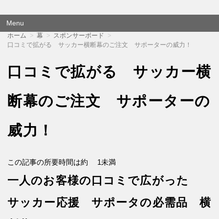
横断幕 応援幕は格安価格でも品質にこだわり尽くしました！
オウエンダンマク
Menu
コ
ホーム
幕
スポンサーボード
ン
口コミで拡がる サッカー横断幕のご注文 サポーターの威力！
テ
ン
口コミで拡がる サッカー横
ツ
へ
移
動
断幕のご注文 サポーターの
威力！
この記事の所要時間は約
1未満
一人のお客様の口コミで広がった
サッカー応援 サポータの必需品 横