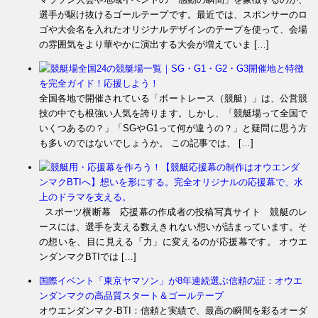
選手が駆け抜けるゴールテープです。最近では、スポンサーのロ
ゴや大会名を入れたオリジナルデザインのテープを使って、会場
の雰囲気をより華やかに演出する大会が増えていま […]
全国24の競艇場一覧｜SG・G1・G2・G3開催地と特徴
を完全ガイド！応援しよう！
全国各地で開催されている「ボートレース（競艇）」は、公営競
技の中でも根強い人気を誇ります。しかし、「競艇場って全国で
いくつあるの？」「SGやG1って何が違うの？」と疑問に思う方
も多いのではないでしょうか。 この記事では、 […]
【競艇応援幕の制作はオウエンダ
ンマクBTIへ】想いを形にする。完全オリジナルの応援幕で、水
上のドラマを支える。
スポーツ横断幕 応援幕の作成者の投稿写真サイト 競艇のレ
ースには、選手を支える数えきれない想いが詰まっています。そ
の想いを、目に見える「力」に変えるのが応援幕です。 オウエ
ンダンマクBTIでは […]
国際イベント「東京ヤマソン」が8年連続選ぶ信頼の証：オウエ
ンダンマクの高品質スタート＆ゴールテープ
オウエンダンマク-BTI：信頼と実績で、最高の瞬間を彩るオーダ