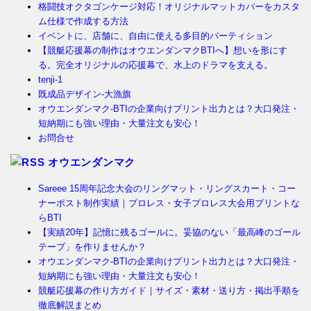
格闘技オクタゴンケージ対応！オリジナルマットカバーをカスタ
ム仕様で作成する方法
イベントに、店舗に、自由に使える多目的パーティション
【競艇応援幕の制作はオウエンダンマクBTIへ】想いを形にす
る。完全オリジナルの応援幕で、水上のドラマを支える。
tenji-1
既成品デザイン-大漁旗
オウエンダンマク-BTIの企業向けプリント出力とは？大口発注・
短納期にも強い理由・大量注文も安心！
お問合せ
オウエンダンマク
Sareee 15周年記念大会のリングマット・リングスカート・コー
ナーポスト制作実績｜プロレス・女子プロレス大会用プリントな
らBTI
【実績20年】記憶に残るゴールに。妥協のない「最高峰のゴール
テープ」を作りませんか？
オウエンダンマク-BTIの企業向けプリント出力とは？大口発注・
短納期にも強い理由・大量注文も安心！
競艇応援幕の作り方ガイド｜サイズ・素材・送り方・掲出手順を
徹底解説まとめ