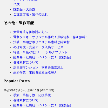
作成
既製品・大漁旗
ご注文方法・製作の流れ
その他・製作可能
大量発注を御検討の方へ
選挙タスキ オリジナル作成！原稿無料！修正無料！
法被 半纏はポリエステル素材と綿素材
のぼり旗・完全データ入稿サービス
特色・単色-のぼり シルクプリント
紅白幕・紅白紐 イベントに！（既製品）
各種素材について
超高層マンション 横断幕設置施工
高所作業 電飾看板板面取替え
Popular Posts
最も訪問者が多かった記事 10 件 (過去 7 日間)
手旗・手振り旗・応援手旗
各種素材について
紅白幕・紅白紐 イベントに！（既製品）