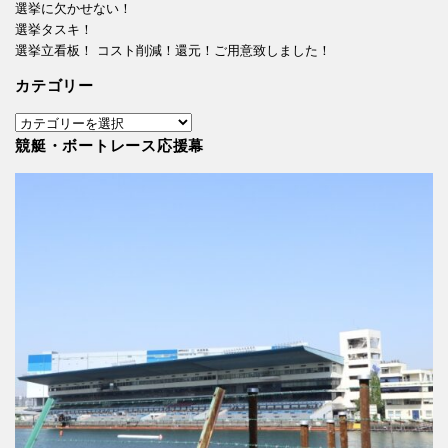
選挙に欠かせない！
選挙タスキ！
選挙立看板！ コスト削減！還元！ご用意致しました！
カテゴリー
カ
テ
競艇・ボートレース応援幕
ゴ
リ
ー