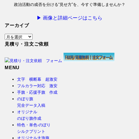
政治活動の成否を分ける“見せ方”を、今すぐ準備しませんか？
▶ 画像と詳細ページはこちら
アーカイブ
ア
ー
見積り・注文ご依頼
カ
イ
ブ
MENU
文字 横断幕 超激安
フルカラー対応 激安
手旗・応援手旗 作成
のぼり旗
完全データ入稿
オリジナル
のぼり旗作成
特色・単色-のぼり
シルクプリント
オリジナル大漁旗