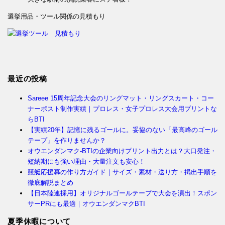
選挙用品・ツール関係の見積もり
最近の投稿
Sareee 15周年記念大会のリングマット・リングスカート・コー
ナーポスト制作実績｜プロレス・女子プロレス大会用プリントな
らBTI
【実績20年】記憶に残るゴールに。妥協のない「最高峰のゴール
テープ」を作りませんか？
オウエンダンマク-BTIの企業向けプリント出力とは？大口発注・
短納期にも強い理由・大量注文も安心！
競艇応援幕の作り方ガイド｜サイズ・素材・送り方・掲出手順を
徹底解説まとめ
【日本陸連採用】オリジナルゴールテープで大会を演出！スポン
サーPRにも最適｜オウエンダンマクBTI
夏季休暇について