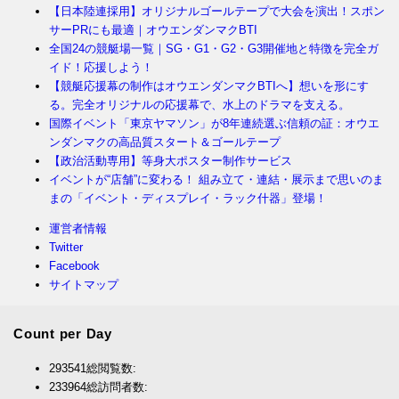
【日本陸連採用】オリジナルゴールテープで大会を演出！スポン
サーPRにも最適｜オウエンダンマクBTI
全国24の競艇場一覧｜SG・G1・G2・G3開催地と特徴を完全ガ
イド！応援しよう！
【競艇応援幕の制作はオウエンダンマクBTIへ】想いを形にす
る。完全オリジナルの応援幕で、水上のドラマを支える。
国際イベント「東京ヤマソン」が8年連続選ぶ信頼の証：オウエ
ンダンマクの高品質スタート＆ゴールテープ
【政治活動専用】等身大ポスター制作サービス
イベントが“店舗”に変わる！ 組み立て・連結・展示まで思いのま
まの「イベント・ディスプレイ・ラック什器」登場！
運営者情報
Twitter
Facebook
サイトマップ
Count per Day
293541
総閲覧数:
233964
総訪問者数: