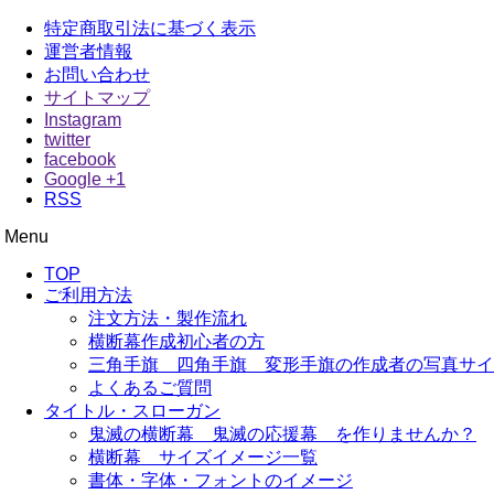
特定商取引法に基づく表示
運営者情報
お問い合わせ
サイトマップ
Instagram
twitter
facebook
Google +1
RSS
Menu
オウエンダンマク
横断幕 応援幕は格安価格でも品質にこだわり尽くしました！
コ
TOP
ン
ご利用方法
テ
注文方法・製作流れ
ン
横断幕作成初心者の方
ツ
三角手旗 四角手旗 変形手旗の作成者の写真サイ
へ
よくあるご質問
移
タイトル・スローガン
動
鬼滅の横断幕 鬼滅の応援幕 を作りませんか？
横断幕 サイズイメージ一覧
書体・字体・フォントのイメージ