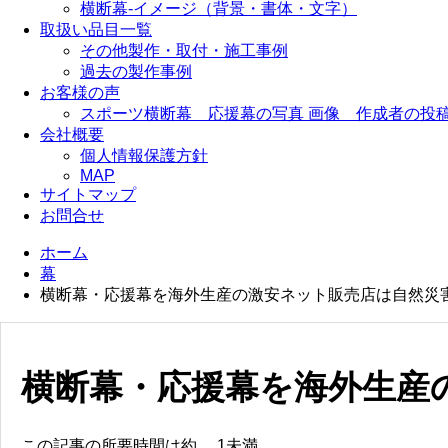
横断幕-イメージ（背景・書体・文字）
取扱い品目一覧
その他製作・取付・施工事例
過去の製作事例
お客様の声
スポーツ横断幕 応援幕の写真 画像 作成者の投
会社概要
個人情報保護方針
MAP
サイトマップ
お問合せ
ホーム
幕
横断幕・応援幕を海外生産の激安ネット販売店は自然災
横断幕・応援幕を海外生産
この記事の所要時間は約
1未満