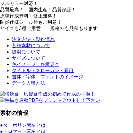
フルカラー対応！
品質最高！ 国内生産！品質保証！
原稿作成無料！修正無料！
防炎仕様シール付もご用意！
サイズも3種ご用意！ 規格外も見積もります！
注文方法・製作流れ
各種素材について
縫製について
サイズについて
色イメージ・各種見本
タイトル・スローガン・題目
書体・字体・フォントのイメージ
データ入稿方法
素材の情報
●ターポリン素材とは
●トロマット素材とは