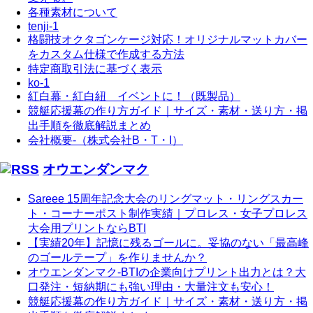
各種素材について
tenji-1
格闘技オクタゴンケージ対応！オリジナルマットカバー
をカスタム仕様で作成する方法
特定商取引法に基づく表示
ko-1
紅白幕・紅白紐 イベントに！（既製品）
競艇応援幕の作り方ガイド｜サイズ・素材・送り方・掲
出手順を徹底解説まとめ
会社概要-（株式会社B・T・I）
オウエンダンマク
Sareee 15周年記念大会のリングマット・リングスカー
ト・コーナーポスト制作実績｜プロレス・女子プロレス
大会用プリントならBTI
【実績20年】記憶に残るゴールに。妥協のない「最高峰
のゴールテープ」を作りませんか？
オウエンダンマク-BTIの企業向けプリント出力とは？大
口発注・短納期にも強い理由・大量注文も安心！
競艇応援幕の作り方ガイド｜サイズ・素材・送り方・掲