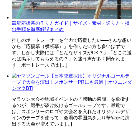
競艇応援幕の作り方ガイド｜サイズ・素材・送り方・掲
出手順を徹底解説まとめ
推しのボートレーサーを全力で応援したい──そんな想い
から「応援幕（横断幕）」を作りたい方も多いはずで
す。しかし実際には「どんなサイズがOK？」「どこに送
れば掲示してもらえるの？」と迷う声が多く聞かれま
す。ボートレースでは […]
【日本陸連採用】オリジナルゴールテ
ープで大会を演出！スポンサーPRにも最適｜オウエンダ
ンマクBTI
マラソン大会や地域イベントの「感動の瞬間」を象徴す
るのが、選手が駆け抜けるゴールテープです。最近で
は、スポンサーのロゴや大会名を入れたオリジナルデザ
インのテープを使って、会場の雰囲気をより華やかに演
出する大会が増えていま […]