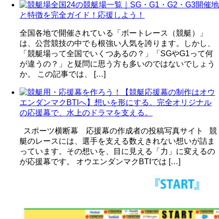
全国24の競艇場一覧｜SG・G1・G2・G3開催地
と特徴を完全ガイド！応援しよう！
全国各地で開催されている「ボートレース（競艇）」
は、公営競技の中でも根強い人気を誇ります。しかし、
「競艇場って全国でいくつあるの？」「SGやG1って何
が違うの？」と疑問に思う方も多いのではないでしょう
か。 この記事では、 […]
【競艇応援幕の制作はオウ
エンダンマクBTIへ】想いを形にする。完全オリジナル
の応援幕で、水上のドラマを支える。
スポーツ横断幕 応援幕の作成者の投稿写真サイト 競
艇のレースには、選手を支える数えきれない想いが詰ま
っています。その想いを、目に見える「力」に変えるの
が応援幕です。 オウエンダンマクBTIでは […]