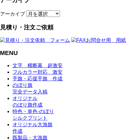
アーカイブ
アーカイブ
見積り・注文ご依頼
MENU
文字 横断幕 超激安
フルカラー対応 激安
手旗・応援手旗 作成
のぼり旗
完全データ入稿
オリジナル
のぼり旗作成
特色・単色-のぼり
シルクプリント
オリジナル大漁旗
作成
既製品・大漁旗