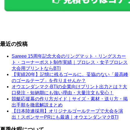
最近の投稿
Sareee 15周年記念大会のリングマット・リングスカー
ト・コーナーポスト制作実績｜プロレス・女子プロレス
大会用プリントならBTI
【実績20年】記憶に残るゴールに。妥協のない「最高峰
のゴールテープ」を作りませんか？
オウエンダンマク-BTIの企業向けプリント出力とは？大
口発注・短納期にも強い理由・大量注文も安心！
競艇応援幕の作り方ガイド｜サイズ・素材・送り方・掲
出手順を徹底解説まとめ
【日本陸連採用】オリジナルゴールテープで大会を演
出！スポンサーPRにも最適｜オウエンダンマクBTI
夏季休暇について