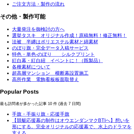
ご注文方法・製作の流れ
その他・製作可能
大量発注を御検討の方へ
選挙タスキ オリジナル作成！原稿無料！修正無料！
法被 半纏はポリエステル素材と綿素材
のぼり旗・完全データ入稿サービス
特色・単色-のぼり シルクプリント
紅白幕・紅白紐 イベントに！（既製品）
各種素材について
超高層マンション 横断幕設置施工
高所作業 電飾看板板面取替え
Popular Posts
最も訪問者が多かった記事 10 件 (過去 7 日間)
手旗・手振り旗・応援手旗
【競艇応援幕の制作はオウエンダンマクBTIへ】想いを
形にする。完全オリジナルの応援幕で、水上のドラマを
支える。