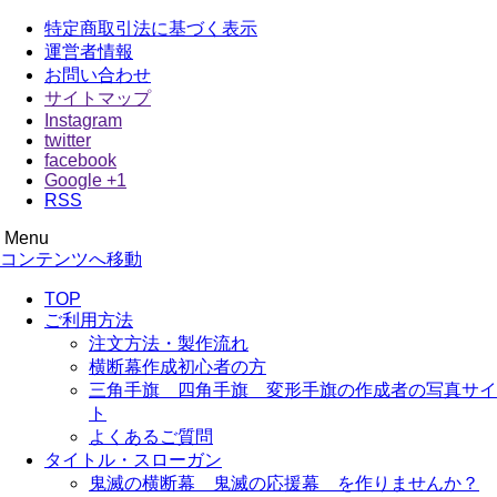
特定商取引法に基づく表示
運営者情報
お問い合わせ
サイトマップ
Instagram
twitter
facebook
Google +1
RSS
Menu
オウエンダンマク
横断幕 応援幕は格安価格でも品質にこだわり尽くしました！
コンテンツへ移動
TOP
ご利用方法
注文方法・製作流れ
横断幕作成初心者の方
三角手旗 四角手旗 変形手旗の作成者の写真サイ
ト
よくあるご質問
タイトル・スローガン
鬼滅の横断幕 鬼滅の応援幕 を作りませんか？