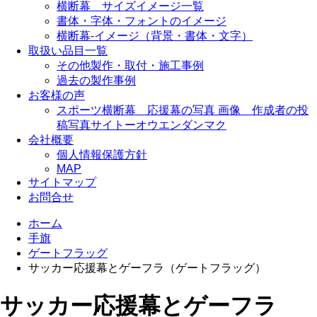
横断幕 サイズイメージ一覧
書体・字体・フォントのイメージ
横断幕-イメージ（背景・書体・文字）
取扱い品目一覧
その他製作・取付・施工事例
過去の製作事例
お客様の声
スポーツ横断幕 応援幕の写真 画像 作成者の投
稿写真サイトーオウエンダンマク
会社概要
個人情報保護方針
MAP
サイトマップ
お問合せ
ホーム
手旗
ゲートフラッグ
サッカー応援幕とゲーフラ（ゲートフラッグ）
サッカー応援幕とゲーフラ