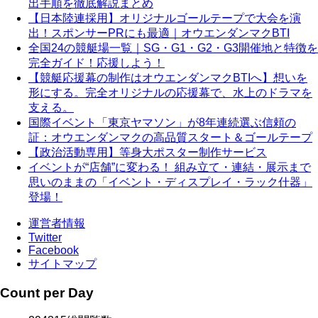
出手順を徹底解説まとめ
【日本陸連採用】オリジナルゴールテープで大会を演
出！スポンサーPRにも最適｜オウエンダンマクBTI
全国24の競艇場一覧｜SG・G1・G2・G3開催地と特徴を
完全ガイド！応援しよう！
【競艇応援幕の制作はオウエンダンマクBTIへ】想いを
形にする。完全オリジナルの応援幕で、水上のドラマを
支える。
国際イベント「東京ヤマソン」が8年連続選ぶ信頼の
証：オウエンダンマクの高品質スタート＆ゴールテープ
【政治活動専用】等身大ポスター制作サービス
イベントが“店舗”に変わる！ 組み立て・連結・展示まで
思いのままの「イベント・ディスプレイ・ラック什器」
登場！
運営者情報
Twitter
Facebook
サイトマップ
Count per Day